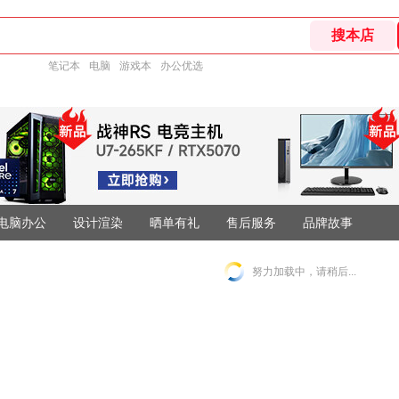
笔记本
电脑
游戏本
办公优选
电脑办公
设计渲染
晒单有礼
售后服务
品牌故事
努力加载中，请稍后...